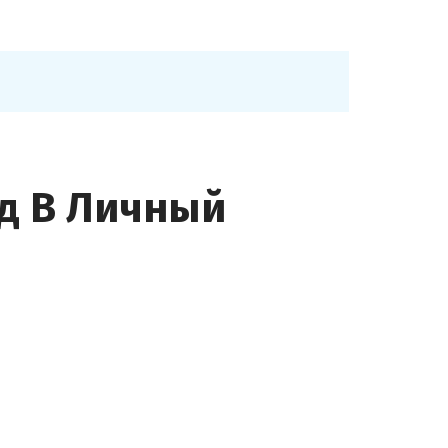
д В Личный