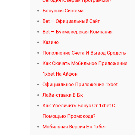
Сегодня Юзерам Программы?
Бонусная Система
Bet — Официальный Сайт
Bet — Букмекерская Компания
Казино
Пополнение Счета И Вывод Средств
Как Скачать Мобильное Приложение
1xbet На Айфон
Официальное Приложение 1xbet
Лайв-ставки В Бк
Как Увеличить Бонус От 1xbet С
Помощью Промокода?
Мобильная Версия Бк 1хбет