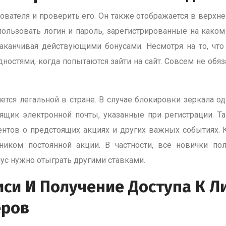
вателя и проверить его. Он также отображается в верхн
пользовать логин и пароль, зарегистрированные на каком
заканчивая действующими бонусами. Несмотря на то, чт
удностями, когда попытаются зайти на сайт. Совсем не обя
ется легальной в стране. В случае блокировки зеркала 
ящик электронной почты, указанные при регистрации. 
ентов о предстоящих акциях и других важных событиях. 
тником постоянной акции. В частности, все новички п
нус нужно отыграть другими ставками.
иси И Получение Доступа К Л
еров