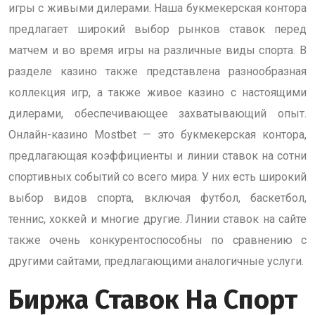
игры с живыми дилерами. Наша букмекерская контора
предлагает широкий выбор рынков ставок перед
матчем и во время игры на различные виды спорта. В
разделе казино также представлена разнообразная
коллекция игр, а также живое казино с настоящими
дилерами, обеспечивающее захватывающий опыт.
Онлайн-казино Mostbet — это букмекерская контора,
предлагающая коэффициенты и линии ставок на сотни
спортивных событий со всего мира. У них есть широкий
выбор видов спорта, включая футбол, баскетбол,
теннис, хоккей и многие другие. Линии ставок на сайте
также очень конкурентоспособны по сравнению с
другими сайтами, предлагающими аналогичные услуги.
Биржа Ставок На Спорт