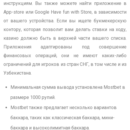
инструкциям. Вы также можете найти приложение в
App-store или Google Have fun with Store, в зависимости
от вашего устройства. Если вы ищете букмекерскую
контору, которая позволит вам делать ставки на ходу,
казино должно быть в верхней части вашего списка.
Приложения адаптированы под совершение
финансовых операций, они не имеют каких-либо
ограничений для игроков из стран СНГ, в том числе и из
Узбекистана.
Минимальная сумма вывода установлена ​​Mostbet в
размере 1000 рупий.
Mostbet также предлагает несколько вариантов
баккара, таких как классическая баккара, мини-
баккара и высоколимитная баккара.