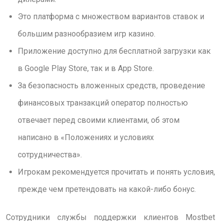
Это платформа с множеством вариантов ставок и
большим разнообразием игр казино.
Приложение доступно для бесплатной загрузки как
в Google Play Store, так и в App Store.
За безопасность вложенных средств, проведение
финансовых транзакций оператор полностью
отвечает перед своими клиентами, об этом
написано в «Положениях и условиях
сотрудничества».
Игрокам рекомендуется прочитать и понять условия,
прежде чем претендовать на какой-либо бонус.
Сотрудники службы поддержки клиентов Mostbet