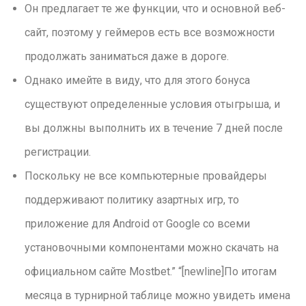
Он предлагает те же функции, что и основной веб-
сайт, поэтому у геймеров есть все возможности
продолжать заниматься даже в дороге.
Однако имейте в виду, что для этого бонуса
существуют определенные условия отыгрыша, и
вы должны выполнить их в течение 7 дней после
регистрации.
Поскольку не все компьютерные провайдеры
поддерживают политику азартных игр, то
приложение для Android от Google со всеми
установочными компонентами можно скачать на
официальном сайте Mostbet.” “[newline]По итогам
месяца в турнирной таблице можно увидеть имена