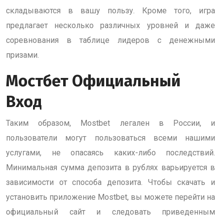
складываются в вашу пользу. Кроме того, игра
предлагает несколько различных уровней и даже
соревнования в таблице лидеров с денежными
призами.
Мостбет Официальный
Вход
Таким образом, Mostbet легален в России, и
пользователи могут пользоваться всеми нашими
услугами, не опасаясь каких-либо последствий.
Минимальная сумма депозита в рублях варьируется в
зависимости от способа депозита. Чтобы скачать и
установить приложение Mostbet, вы можете перейти на
официальный сайт и следовать приведенным