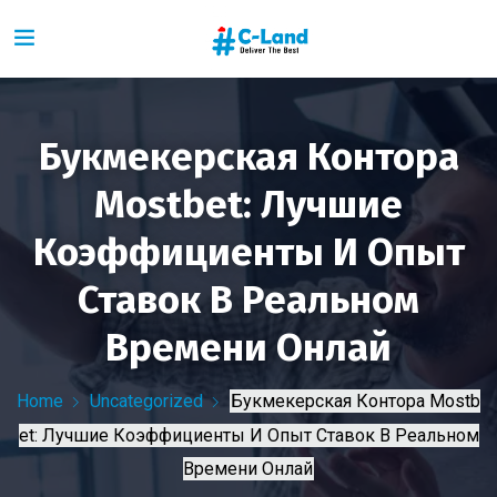
Букмекерская Контора
Mostbet: Лучшие
Коэффициенты И Опыт
Ставок В Реальном
Времени Онлай
Home
Uncategorized
Букмекерская Контора Mostb
et: Лучшие Коэффициенты И Опыт Ставок В Реальном
Времени Онлай