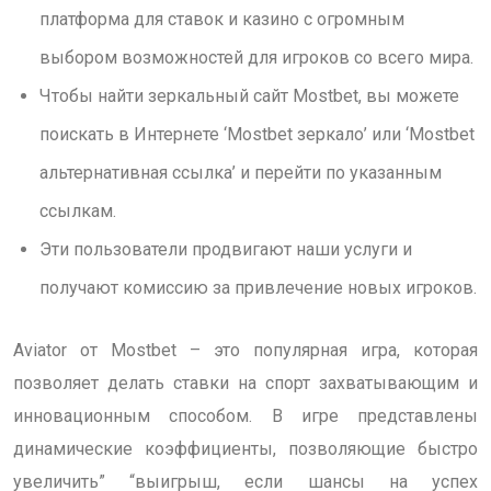
платформа для ставок и казино с огромным
выбором возможностей для игроков со всего мира.
Чтобы найти зеркальный сайт Mostbet, вы можете
поискать в Интернете ‘Mostbet зеркало’ или ‘Mostbet
альтернативная ссылка’ и перейти по указанным
ссылкам.
Эти пользователи продвигают наши услуги и
получают комиссию за привлечение новых игроков.
Aviator от Mostbet – это популярная игра, которая
позволяет делать ставки на спорт захватывающим и
инновационным способом. В игре представлены
динамические коэффициенты, позволяющие быстро
увеличить” “выигрыш, если шансы на успех