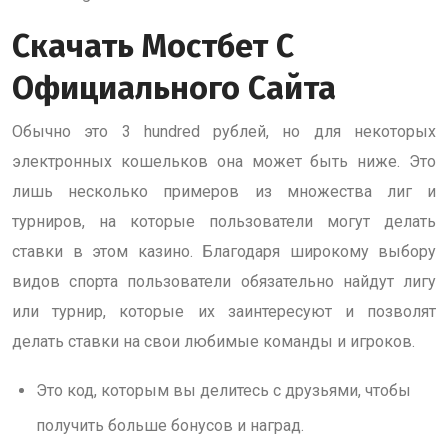
Скачать Мостбет С
Официального Сайта
Обычно это 3 hundred рублей, но для некоторых
электронных кошельков она может быть ниже. Это
лишь несколько примеров из множества лиг и
турниров, на которые пользователи могут делать
ставки в этом казино. Благодаря широкому выбору
видов спорта пользователи обязательно найдут лигу
или турнир, которые их заинтересуют и позволят
делать ставки на свои любимые команды и игроков.
Это код, которым вы делитесь с друзьями, чтобы
получить больше бонусов и наград.