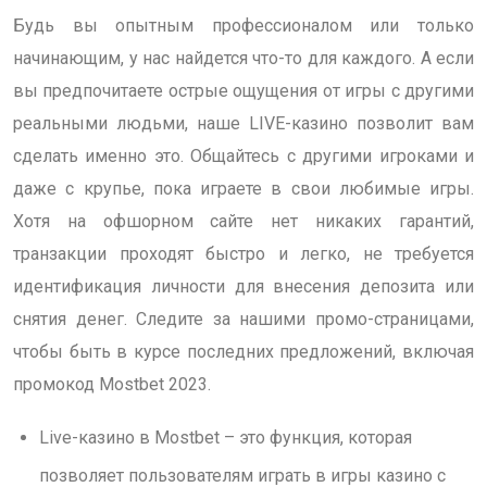
Будь вы опытным профессионалом или только
начинающим, у нас найдется что-то для каждого. А если
вы предпочитаете острые ощущения от игры с другими
реальными людьми, наше LIVE-казино позволит вам
сделать именно это. Общайтесь с другими игроками и
даже с крупье, пока играете в свои любимые игры.
Хотя на офшорном сайте нет никаких гарантий,
транзакции проходят быстро и легко, не требуется
идентификация личности для внесения депозита или
снятия денег. Следите за нашими промо-страницами,
чтобы быть в курсе последних предложений, включая
промокод Mostbet 2023.
Live-казино в Mostbet – это функция, которая
позволяет пользователям играть в игры казино с