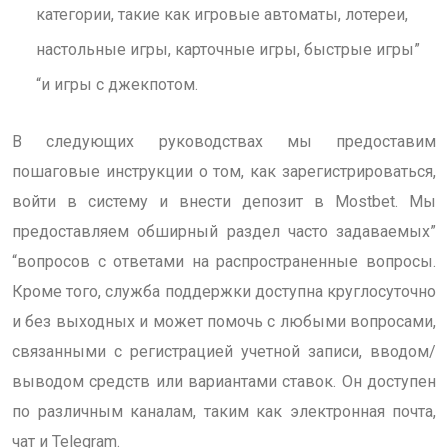
категории, такие как игровые автоматы, лотереи,
настольные игры, карточные игры, быстрые игры”
“и игры с джекпотом.
В следующих руководствах мы предоставим
пошаговые инструкции о том, как зарегистрироваться,
войти в систему и внести депозит в Mostbet. Мы
предоставляем обширный раздел часто задаваемых”
“вопросов с ответами на распространенные вопросы.
Кроме того, служба поддержки доступна круглосуточно
и без выходных и может помочь с любыми вопросами,
связанными с регистрацией учетной записи, вводом/
выводом средств или вариантами ставок. Он доступен
по различным каналам, таким как электронная почта,
чат и Telegram.