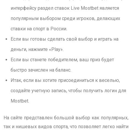
интерфейсу раздел ставок Live Mostbet является
популярным выбором среди игроков, делающих
ставки на спорт в России.
Если вы готовы сделать свой выбор и играть на
деньги, нажмите «Play».
Если вы станете победителем, ваш приз будет
быстро зачислен на баланс.
Итак, если вы хотите присоединиться к веселью,
создайте учетную запись, чтобы получить логин для
Mostbet.
На сайте представлен большой выбор как популярных,
так и нишевых видов спорта, что позволяет легко найти