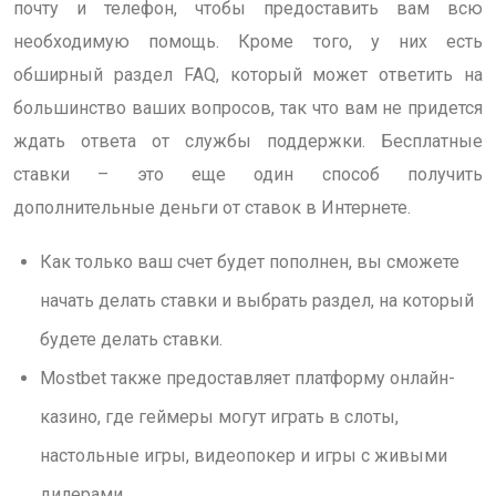
почту и телефон, чтобы предоставить вам всю
необходимую помощь. Кроме того, у них есть
обширный раздел FAQ, который может ответить на
большинство ваших вопросов, так что вам не придется
ждать ответа от службы поддержки. Бесплатные
ставки – это еще один способ получить
дополнительные деньги от ставок в Интернете.
Как только ваш счет будет пополнен, вы сможете
начать делать ставки и выбрать раздел, на который
будете делать ставки.
Mostbet также предоставляет платформу онлайн-
казино, где геймеры могут играть в слоты,
настольные игры, видеопокер и игры с живыми
дилерами.