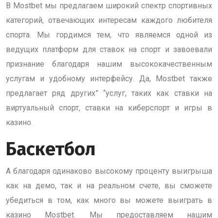
В Mostbet мы предлагаем широкий спектр спортивных
категорий, отвечающих интересам каждого любителя
спорта. Мы гордимся тем, что являемся одной из
ведущих платформ для ставок на спорт и завоевали
признание благодаря нашим высококачественным
услугам и удобному интерфейсу. Да, Mostbet также
предлагает ряд других” “услуг, таких как ставки на
виртуальный спорт, ставки на киберспорт и игры в
казино.
Баскетбол
А благодаря одинаково высокому проценту выигрыша
как на демо, так и на реальном счете, вы сможете
убедиться в том, как много вы можете выиграть в
казино Mostbet. Мы предоставляем нашим