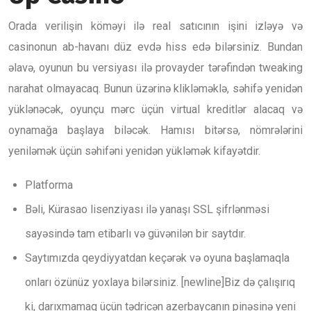
Orada verilişin köməyi ilə real satıcının işini izləyə və
casinonun ab-havanı düz evdə hiss edə bilərsiniz. Bundan
əlavə, oyunun bu versiyası ilə provayder tərəfindən tweaking
narahat olmayacaq. Bunun üzərinə klikləməklə, səhifə yenidən
yüklənəcək, oyunçu mərc üçün virtual kreditlər alacaq və
oynamağa başlaya biləcək. Hamısı bitərsə, nömrələrini
yeniləmək üçün səhifəni yenidən yükləmək kifayətdir.
Platforma
Bəli, Kürasao lisenziyası ilə yanaşı SSL şifrlənməsi
sayəsində tam etibarlı və güvənilən bir saytdır.
Saytımızda qeydiyyatdan keçərək və oyuna başlamaqla
onları özünüz yoxlaya bilərsiniz. [newline]Biz də çalışırıq
ki, darıxmamaq üçün tədricən azerbaycanın pinəsinə yeni