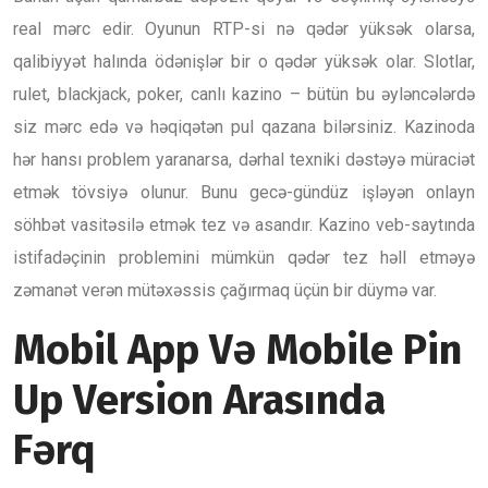
real mərc edir. Oyunun RTP-si nə qədər yüksək olarsa,
qalibiyyət halında ödənişlər bir o qədər yüksək olar. Slotlar,
rulet, blackjack, poker, canlı kazino – bütün bu əyləncələrdə
siz mərc edə və həqiqətən pul qazana bilərsiniz. Kazinoda
hər hansı problem yaranarsa, dərhal texniki dəstəyə müraciət
etmək tövsiyə olunur. Bunu gecə-gündüz işləyən onlayn
söhbət vasitəsilə etmək tez və asandır. Kazino veb-saytında
istifadəçinin problemini mümkün qədər tez həll etməyə
zəmanət verən mütəxəssis çağırmaq üçün bir düymə var.
Mobil App Və Mobile Pin
Up Version Arasında
Fərq