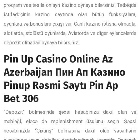
proqram vasitəsilə onlayn kazino oynaya bilərsiniz. Tətbiqdə
istifadəçinin kazino saytında olan bütün funksiyalara,
oyunlara və bonuslara çıxışı var. Canlı kazino istisna olmaqla,
slotlarda, stolüstü oyunlarda, Aviatorda və digər əyləncələrdə
depozit olmadan oynaya bilərsiniz.
Pin Up Casino Online Az
Azerbaijan Пин Ап Казино
Pinup Rəsmi Saytı Pin Ap
Bet 306
“Depozit” bölməsində şəxsi hesabınıza daxil olun və
məbləği, eləcə də replenishment üsulunu seçin. Şəxsi
hesabınızda “Çıxarış” bölməsinə daxil olub vəsaitlərin