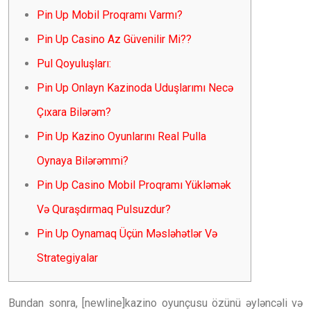
Pin Up Mobil Proqramı Varmı?
Pin Up Casino Az Güvenilir Mi??
Pul Qoyuluşları:
Pin Up Onlayn Kazinoda Uduşlarımı Necə
Çıxara Bilərəm?
Pin Up Kazino Oyunlarını Real Pulla
Oynaya Bilərəmmi?
Pin Up Casino Mobil Proqramı Yükləmək
Və Quraşdırmaq Pulsuzdur?
Pin Up Oynamaq Üçün Məsləhətlər Və
Strategiyalar
Bundan sonra, [newline]kazino oyunçusu özünü əyləncəli və