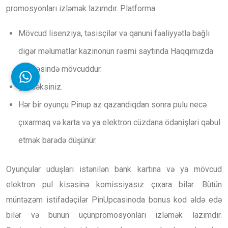
promosyonları izləmək lazımdır. Platforma
Mövcud lisenziya, təsisçilər və qanuni fəaliyyətlə bağlı
digər məlumatlar kazinonun rəsmi saytında Haqqımızda
bölməsində mövcuddur.
girəcəksiniz.
Hər bir oyunçu Pinup az qazandıqdan sonra pulu necə
çıxarmaq və karta və ya elektron cüzdana ödənişləri qəbul
etmək barədə düşünür.
Oyunçular uduşları istənilən bank kartına və ya mövcud
elektron pul kisəsinə komissiyasız çıxara bilər. Bütün
müntəzəm istifadəçilər PinUpcasinoda bonus kod əldə edə
bilər və bunun üçünpromosyonları izləmək lazımdır.