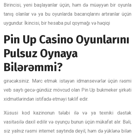
Birincisi, yeni başlayanlar üçün, həm də müəyyən bir oyunla
tanış olanlar və ya bu oyunlarda bacarıqlarını artıranlar üçün
uygundur. İkincisi, bir hesaba pul qoymağı və həqiqi
Pin Up Casino Oyunlarını
Pulsuz Oynaya
Bilərəmmi?
girəcəksiniz. Mərc etmək istəyən idmansevərlər üçün rəsmi
veb saytı gecə-gündüz mövcud olan Pin Up bukmeker şirkəti
xidmətlərindən istifadə etməyi təklif edir.
Xüsusi kod kazinonun tələbi ilə və ya texniki dəstək
vasitəsilə daxil edilir və oyunçu bunun üçün mükafat alır. Bəli,
siz yalnız rəsmi internet saytında deyil, həm də yüklənə bilən