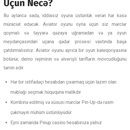
Üçün Necə?
Bu əyləncə sadə, iddiasız oyuna üstünlük verən hər kəsə
müraciət edəcək. Aviator oyunu oyna üçün siz mərclər
qoymalı və təyyarə qəzaya uğramadan və ya oyun
meydançasından uçana qədər prosesi vaxtında başa
çatdırmalısınız. Aviator oyunu ayrıca bir oyun kateqoriyasına
bölünür, demo rejiminin və əlverişli tariflərin mövcudluğunu
təmin edir.
Hər bir istifadəçi hesabdan çıxarmaq üçün lazım olan
məbləği seçmək hüququna malikdir.
Kombinə edilmiş və xüsusi mərclər Pin-Up-də rəsm
çəkməyin mühüm üstünlüyüdür.
Eyni zamanda Pinup casino hesabınıza yalnız