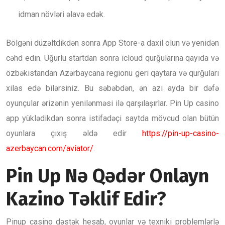
idman növləri əlavə edək.
Bölgəni düzəltdikdən sonra App Store-a daxil olun və yenidən
cəhd edin. Uğurlu startdan sonra icloud qurğularına qayıda və
özbəkistandan Azərbaycana regionu geri qaytara və qurğuları
xilas edə bilərsiniz. Bu səbəbdən, ən azı ayda bir dəfə
oyunçular ərizənin yenilənməsi ilə qarşılaşırlar. Pin Up casino
app yüklədikdən sonra istifadəçi saytda mövcud olan bütün
oyunlara çıxış əldə edir
https://pin-up-casino-
azerbaycan.com/aviator/
.
Pin Up Nə Qədər Onlayn
Kazino Təklif Edir?
Pinup casino dəstək hesab, oyunlar və texniki problemlərlə