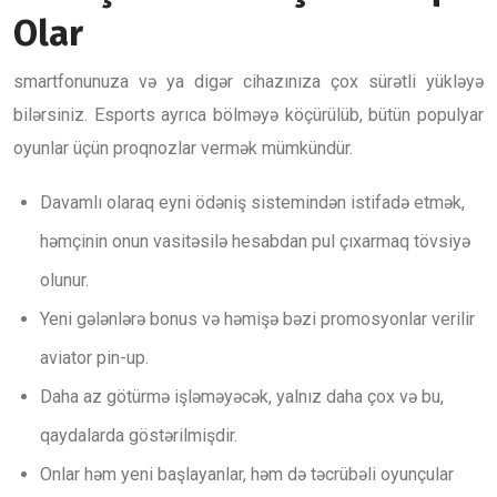
Olar
smartfonunuza və ya digər cihazınıza çox sürətli yükləyə
bilərsiniz. Esports ayrıca bölməyə köçürülüb, bütün populyar
oyunlar üçün proqnozlar vermək mümkündür.
Davamlı olaraq eyni ödəniş sistemindən istifadə etmək,
həmçinin onun vasitəsilə hesabdan pul çıxarmaq tövsiyə
olunur.
Yeni gələnlərə bonus və həmişə bəzi promosyonlar verilir
aviator pin-up.
Daha az götürmə işləməyəcək, yalnız daha çox və bu,
qaydalarda göstərilmişdir.
Onlar həm yeni başlayanlar, həm də təcrübəli oyunçular