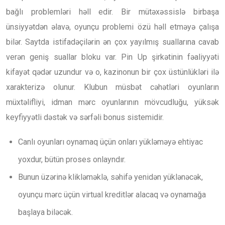
bağlı problemləri həll edir. Bir mütəxəssislə birbaşa
ünsiyyətdən əlavə, oyunçu problemi özü həll etməyə çalışa
bilər. Saytda istifadəçilərin ən çox yayılmış suallarına cavab
verən geniş suallar bloku var. Pin Up şirkətinin fəaliyyəti
kifayət qədər uzundur və o, kazinonun bir çox üstünlükləri ilə
xarakterizə olunur. Klubun müsbət cəhətləri oyunların
müxtəlifliyi, idman mərc oyunlarının mövcudluğu, yüksək
keyfiyyətli dəstək və sərfəli bonus sistemidir.
Canlı oyunları oynamaq üçün onları yükləməyə ehtiyac
yoxdur, bütün proses onlayndır.
Bunun üzərinə klikləməklə, səhifə yenidən yüklənəcək,
oyunçu mərc üçün virtual kreditlər alacaq və oynamağa
başlaya biləcək.