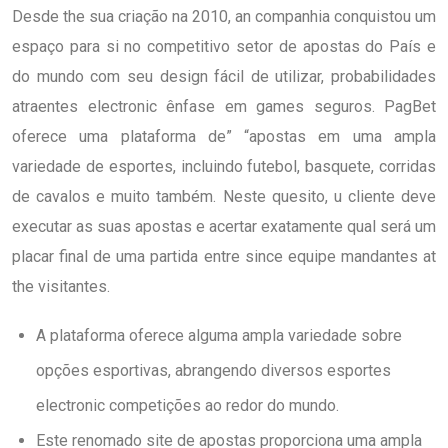
Desde the sua criação na 2010, an companhia conquistou um
espaço para si no competitivo setor de apostas do País e
do mundo com seu design fácil de utilizar, probabilidades
atraentes electronic ênfase em games seguros. PagBet
oferece uma plataforma de” “apostas em uma ampla
variedade de esportes, incluindo futebol, basquete, corridas
de cavalos e muito também. Neste quesito, u cliente deve
executar as suas apostas e acertar exatamente qual será um
placar final de uma partida entre since equipe mandantes at
the visitantes.
A plataforma oferece alguma ampla variedade sobre
opções esportivas, abrangendo diversos esportes
electronic competições ao redor do mundo.
Este renomado site de apostas proporciona uma ampla