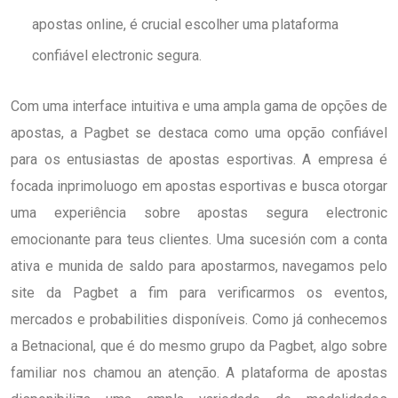
apostas online, é crucial escolher uma plataforma
confiável electronic segura.
Com uma interface intuitiva e uma ampla gama de opções de
apostas, a Pagbet se destaca como uma opção confiável
para os entusiastas de apostas esportivas. A empresa é
focada inprimoluogo em apostas esportivas e busca otorgar
uma experiência sobre apostas segura electronic
emocionante para teus clientes. Uma sucesión com a conta
ativa e munida de saldo para apostarmos, navegamos pelo
site da Pagbet a fim para verificarmos os eventos,
mercados e probabilities disponíveis. Como já conhecemos
a Betnacional, que é do mesmo grupo da Pagbet, algo sobre
familiar nos chamou an atenção. A plataforma de apostas