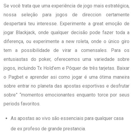
Se você trata que uma experiência de jogo mais estratégica,
nossa seleção para jogos de direccion certamente
despertará teu interesse. Experimente a great emoção de
jogar Blackjack, onde qualquer decisão pode fazer toda a
diferença, ou experimente a new roleta, onde o único giro
tem a possibilidade de virar a comensales. Para os
entusiastas do poker, oferecemos uma variedade sobre
jogos, incluindo Tx Hold’em e Pôquer de três tarjetas. Baixar
o Pagbet e aprender asi como jogar é uma ótima maneira
sobre entrar no planeta das apostas esportivas e desfrutar
sobre” “momentos emocionantes enquanto torce por seus
periods favoritos.
As apostas ao vivo são essenciais para qualquer casa
de ex profeso de grande prestancia.