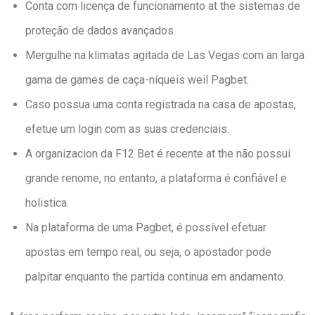
Conta com licença de funcionamento at the sistemas de
proteção de dados avançados.
Mergulhe na klimatas agitada de Las Vegas com an larga
gama de games de caça-níqueis weil Pagbet.
Caso possua uma conta registrada na casa de apostas,
efetue um login com as suas credenciais.
A organizacion da F12 Bet é recente at the não possui
grande renome, no entanto, a plataforma é confiável e
holistica.
Na plataforma de uma Pagbet, é possível efetuar
apostas em tempo real, ou seja, o apostador pode
palpitar enquanto the partida continua em andamento.