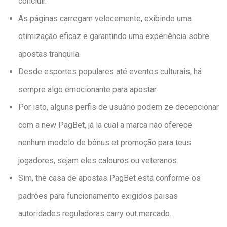
concluir.
As páginas carregam velocemente, exibindo uma
otimização eficaz e garantindo uma experiência sobre
apostas tranquila.
Desde esportes populares até eventos culturais, há
sempre algo emocionante para apostar.
Por isto, alguns perfis de usuário podem ze decepcionar
com a new PagBet, já la cual a marca não oferece
nenhum modelo de bônus et promoção para teus
jogadores, sejam eles calouros ou veteranos.
Sim, the casa de apostas PagBet está conforme os
padrões para funcionamento exigidos paisas
autoridades reguladoras carry out mercado.