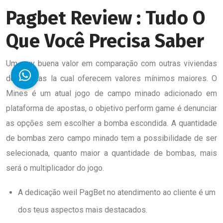
Pagbet Review : Tudo O
Que Você Precisa Saber
Um muy buena valor em comparação com outras viviendas
de apostas la cual oferecem valores mínimos maiores. O
Mines é um atual jogo de campo minado adicionado em
plataforma de apostas, o objetivo perform game é denunciar
as opções sem escolher a bomba escondida. A quantidade
de bombas zero campo minado tem a possibilidade de ser
selecionada, quanto maior a quantidade de bombas, mais
será o multiplicador do jogo.
A dedicação weil PagBet no atendimento ao cliente é um
dos teus aspectos mais destacados.