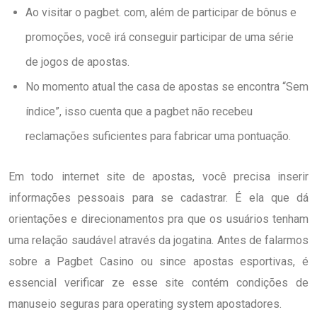
Ao visitar o pagbet. com, além de participar de bônus e
promoções, você irá conseguir participar de uma série
de jogos de apostas.
No momento atual the casa de apostas se encontra “Sem
índice”, isso cuenta que a pagbet não recebeu
reclamações suficientes para fabricar uma pontuação.
Em todo internet site de apostas, você precisa inserir
informações pessoais para se cadastrar. É ela que dá
orientações e direcionamentos pra que os usuários tenham
uma relação saudável através da jogatina. Antes de falarmos
sobre a Pagbet Casino ou since apostas esportivas, é
essencial verificar ze esse site contém condições de
manuseio seguras para operating system apostadores.