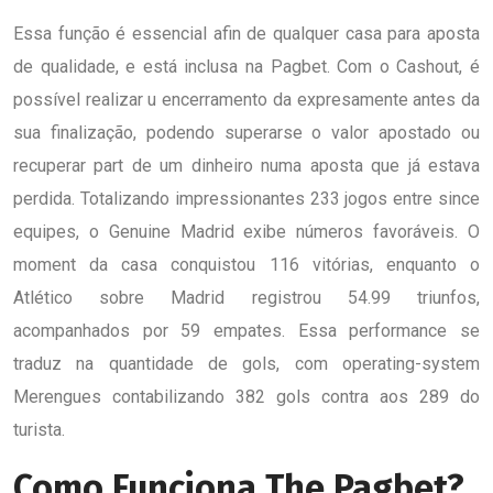
Essa função é essencial afin de qualquer casa para aposta
de qualidade, e está inclusa na Pagbet. Com o Cashout, é
possível realizar u encerramento da expresamente antes da
sua finalização, podendo superarse o valor apostado ou
recuperar part de um dinheiro numa aposta que já estava
perdida. Totalizando impressionantes 233 jogos entre since
equipes, o Genuine Madrid exibe números favoráveis. O
moment da casa conquistou 116 vitórias, enquanto o
Atlético sobre Madrid registrou 54.99 triunfos,
acompanhados por 59 empates. Essa performance se
traduz na quantidade de gols, com operating-system
Merengues contabilizando 382 gols contra aos 289 do
turista.
Como Funciona The Pagbet?