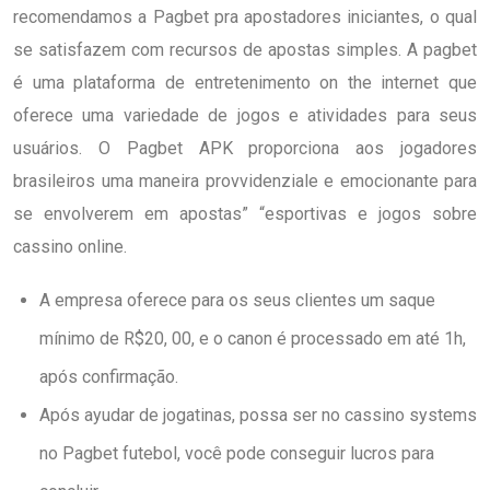
recomendamos a Pagbet pra apostadores iniciantes, o qual
se satisfazem com recursos de apostas simples. A pagbet
é uma plataforma de entretenimento on the internet que
oferece uma variedade de jogos e atividades para seus
usuários. O Pagbet APK proporciona aos jogadores
brasileiros uma maneira provvidenziale e emocionante para
se envolverem em apostas” “esportivas e jogos sobre
cassino online.
A empresa oferece para os seus clientes um saque
mínimo de R$20, 00, e o canon é processado em até 1h,
após confirmação.
Após ayudar de jogatinas, possa ser no cassino systems
no Pagbet futebol, você pode conseguir lucros para