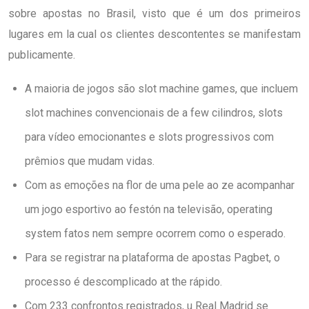
sobre apostas no Brasil, visto que é um dos primeiros
lugares em la cual os clientes descontentes se manifestam
publicamente.
A maioria de jogos são slot machine games, que incluem
slot machines convencionais de a few cilindros, slots
para vídeo emocionantes e slots progressivos com
prêmios que mudam vidas.
Com as emoções na flor de uma pele ao ze acompanhar
um jogo esportivo ao festón na televisão, operating
system fatos nem sempre ocorrem como o esperado.
Para se registrar na plataforma de apostas Pagbet, o
processo é descomplicado at the rápido.
Com 233 confrontos registrados, u Real Madrid se