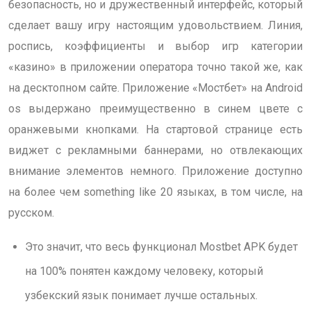
безопасность, но и дружественный интерфейс, который
сделает вашу игру настоящим удовольствием. Линия,
роспись, коэффициенты и выбор игр категории
«казино» в приложении оператора точно такой же, как
на десктопном сайте. Приложение «Мостбет» на Android
os выдержано преимущественно в синем цвете с
оранжевыми кнопками. На стартовой странице есть
виджет с рекламными баннерами, но отвлекающих
внимание элементов немного. Приложение доступно
на более чем something like 20 языках, в том числе, на
русском.
Это значит, что весь функционал Mostbet APK будет
на 100% понятен каждому человеку, который
узбекский язык понимает лучше остальных.