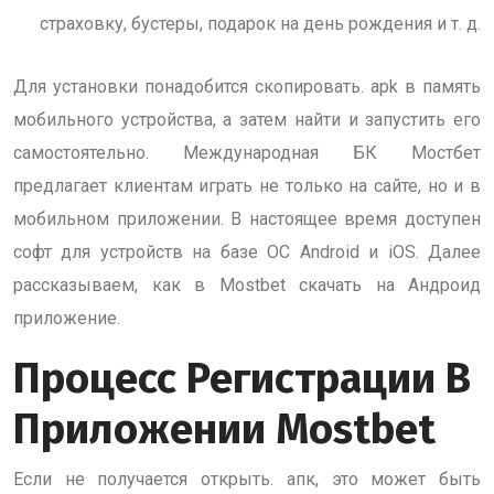
страховку, бустеры, подарок на день рождения и т. д.
Для установки понадобится скопировать. apk в память
мобильного устройства, а затем найти и запустить его
самостоятельно. Международная БК Мостбет
предлагает клиентам играть не только на сайте, но и в
мобильном приложении. В настоящее время доступен
софт для устройств на базе ОС Android и iOS. Далее
рассказываем, как в Mostbet скачать на Андроид
приложение.
Процесс Регистрации В
Приложении Mostbet
Если не получается открыть. апк, это может быть