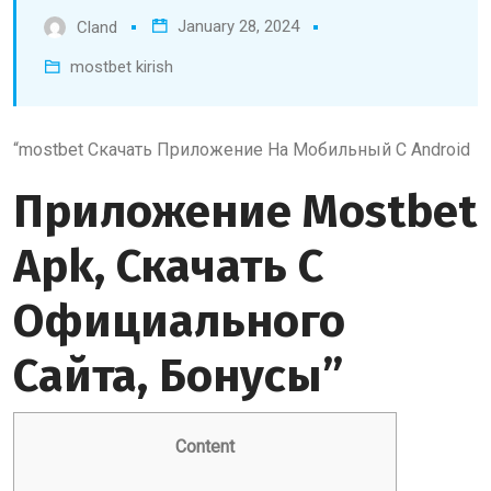
January 28, 2024
Cland
mostbet kirish
“mostbet Скачать Приложение На Мобильный С Android
Приложение Mostbet
Apk, Скачать С
Официального
Сайта, Бонусы”
Content