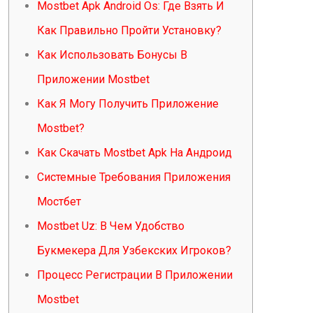
Mostbet Apk Android Os: Где Взять И
Как Правильно Пройти Установку?
Как Использовать Бонусы В
Приложении Mostbet
Как Я Могу Получить Приложение
Mostbet?
Как Скачать Mostbet Apk На Андроид
Системные Требования Приложения
Мостбет
Mostbet Uz: В Чем Удобство
Букмекера Для Узбекских Игроков?
Процесс Регистрации В Приложении
Mostbet