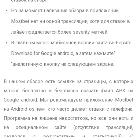
Но на момент написания обзора в приложении
Mostbet нет ни одной трансляции, хотя для ставок в
лайве предлагается более seventy матчей.
В главном меню мобильной версии сайта выберите
Download for Google android, а затем нажмите”
“аналогичную кнопку на следующем экране.
В нашем обзоре есть ссылки на страницы, с которых
можно бесплатно и безопасно скачать файл APK на
Google android. Мы рекомендуем приложение Mostbet
на Android os тем, кто часто делает ставки с телефона.
Программа не лишена недостатков, но все они есть и
на официальном сайте (отсутствие трансляций,
разделов с результатами и статистикой). С