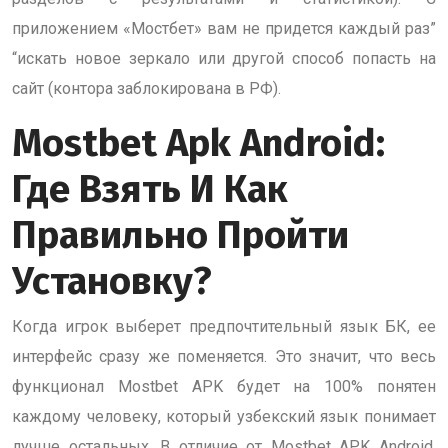
приложением «Мостбет» вам не придется каждый раз”
“искать новое зеркало или другой способ попасть на
сайт (контора заблокирована в РФ).
Mostbet Apk Android:
Где Взять И Как
Правильно Пройти
Установку?
Когда игрок выберет предпочтительный язык БК, ее
интерфейс сразу же поменяется. Это значит, что весь
функционал Mostbet APK будет на 100% понятен
каждому человеку, который узбекский язык понимает
лучше остальных. В отличие от Mostbet APK Android,