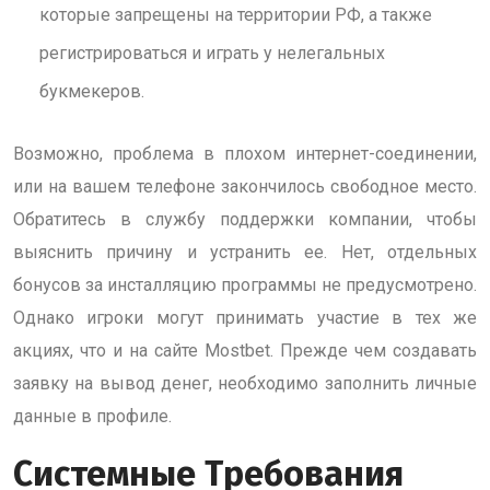
которые запрещены на территории РФ, а также
регистрироваться и играть у нелегальных
букмекеров.
Возможно, проблема в плохом интернет-соединении,
или на вашем телефоне закончилось свободное место.
Обратитесь в службу поддержки компании, чтобы
выяснить причину и устранить ее. Нет, отдельных
бонусов за инсталляцию программы не предусмотрено.
Однако игроки могут принимать участие в тех же
акциях, что и на сайте Mostbet. Прежде чем создавать
заявку на вывод денег, необходимо заполнить личные
данные в профиле.
Системные Требования